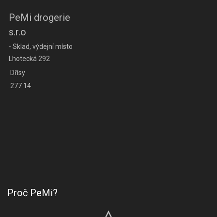
PeMi drogerie
s.r.o
- Sklad, výdejní místo
Lhotecká 292
Dřísy
277 14
Proč PeMi?