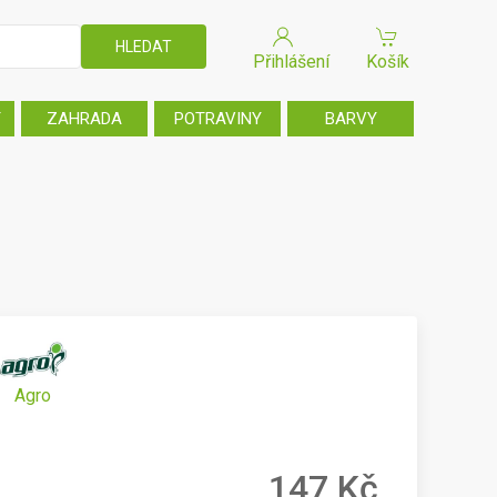
Přihlášení
Košík
T
ZAHRADA
POTRAVINY
BARVY
Agro
147 Kč