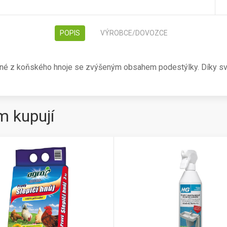
POPIS
VÝROBCE/DOVOZCE
běné z koňského hnoje se zvýšeným obsahem podestýlky. Díky s
m kupují