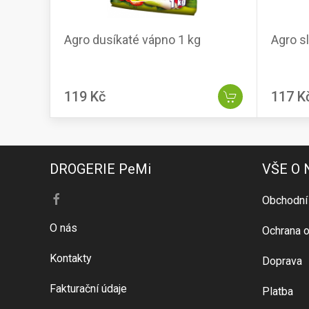
Agro dusíkaté vápno 1 kg
Agro sl
119 Kč
117 K
DROGERIE PeMi
VŠE O
Obchodní
O nás
Ochrana o
Kontakty
Doprava
Fakturační údaje
Platba