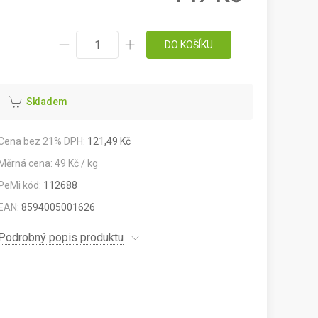
DO KOŠÍKU
Skladem
Cena bez 21% DPH:
121,49 Kč
Měrná cena: 49 Kč / kg
PeMi kód:
112688
EAN:
8594005001626
Podrobný popis produktu