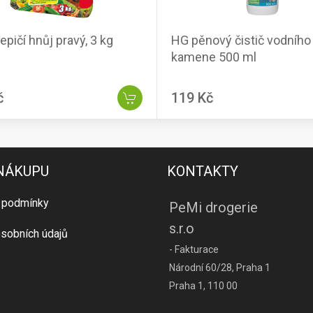
epičí hnůj pravý, 3 kg
HG pěnový čistič vodního
kamene 500 ml
č
119 Kč
 NÁKUPU
KONTAKTY
 podmínky
PeMi drogerie
s.r.o
sobních údajů
- Fakturace
Národní 60/28, Praha 1
Praha 1, 110 00